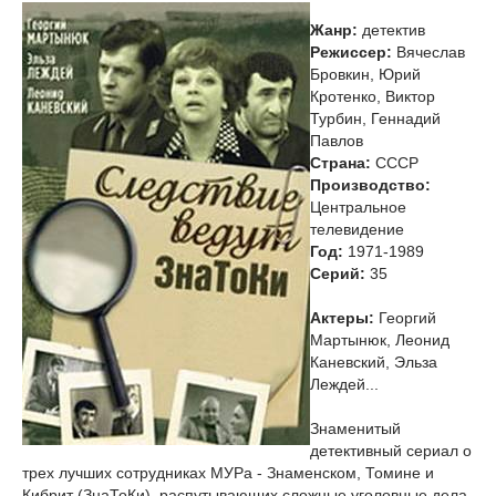
Жанр:
детектив
Режиссер:
Вячеслав
Бровкин, Юрий
Кротенко, Виктор
Турбин, Геннадий
Павлов
Страна:
СССР
Производство:
Центральное
телевидение
Год:
1971-1989
Cерий:
35
Актеры:
Георгий
Мартынюк, Леонид
Каневский, Эльза
Леждей...
Знаменитый
детективный сериал о
трех лучших сотрудниках МУРа - Знаменском, Томине и
Кибрит (ЗнаТоКи), распутывающих сложные уголовные дела.