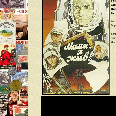
Реж
Стр
Про
Год
Акт
Вор
Вел
ока
Ива