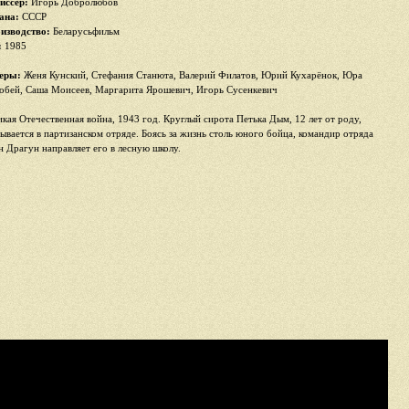
иссер:
Игорь Добролюбов
ана:
СССР
изводство:
Беларусьфильм
:
1985
еры:
Женя Кунский, Стефания Станюта, Валерий Филатов, Юрий Кухарёнок, Юра
обей, Саша Моисеев, Маргарита Ярошевич, Игорь Сусенкевич
икая Отечественная война, 1943 год. Круглый сирота Петька Дым, 12 лет от роду,
зывается в партизанском отряде. Боясь за жизнь столь юного бойца, командир отряда
н Драгун направляет его в лесную школу.