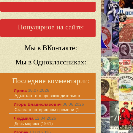
Популярное на сайте:
Мы в ВКонтакте:
Мы в Одноклассниках:
Последние комментарии:
Ирина
30.07.2026
Адъютант его превосходительств ...
Игорь Владиславович
06.06.2026
Сказка о потерянном времени (1 ...
Людмила
12.04.2026
Дочь моряка (1941)
Игорёк
10.04.2026