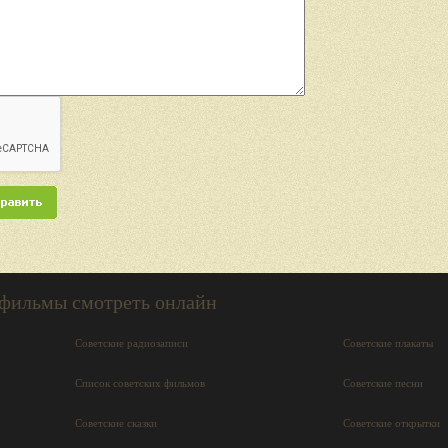
 фильмы смотреть онлайн
Советские радиозаписи
Советские плакаты
Список советских фильмов
Советские песни
Советские сказки
Советские открытки