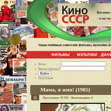
Наши любимые советские фильмы, мультики, му
ФИЛЬМЫ
МУЛЬТИКИ
ДИА
Логин:
Пароль (
Забыли?
):
Войти
Регистрация
Мама, я жив! (1985)
Просмотров: 19 595 / Комментариев: 0
Жан