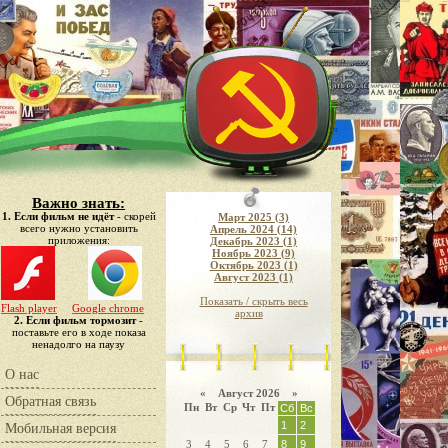
Важно знать:
1. Если фильм не идёт
- скорей
Март 2025 (3)
всего нужно установить
Апрель 2024 (14)
приложения:
Декабрь 2023 (1)
Ноябрь 2023 (9)
Октябрь 2023 (1)
Август 2023 (1)
Показать / скрыть весь
Flash player
Google chrome
архив
2. Если фильм тормозит
-
поставьте его в ходе показа
ненадолго на паузу
О нас
«
Август 2026 »
Обратная связь
Пн
Вт
Ср
Чт
Пт
Сб
Вс
1
2
Мобильная версия
3
4
5
6
7
8
9