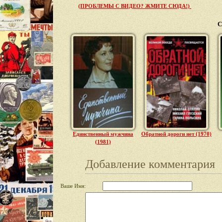
(ПРОБЛЕМЫ С ВИДЕО? ЖМИТЕ СЮДА!)
С
Единственный мужчина
Обратной дороги нет (1970)
(1981)
Добавление комментария
Ваше Имя: