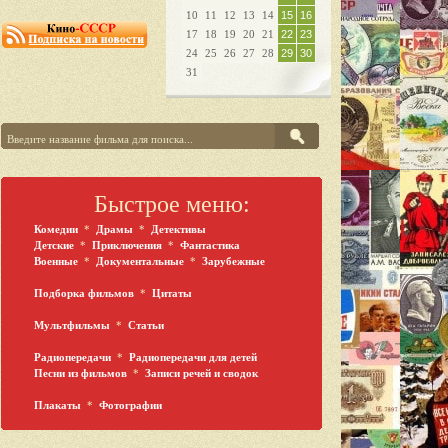
10
11
12
13
14
15
16
17
18
19
20
21
22
23
24
25
26
27
28
29
30
31
Быстрое меню:
Комедии
*
Драмы
*
Детективы
Детские
*
Приключения
*
Фантастика
Военные
*
Документальные
*
Зарубежные
Подборка фильмов
*
Цитаты
Мультфильмы
*
Статьи
Радиопередачи
*
Радиопередачи для детей
Песни из фильмов
*
Записи речей и сводок
Плакаты
*
Фотографии