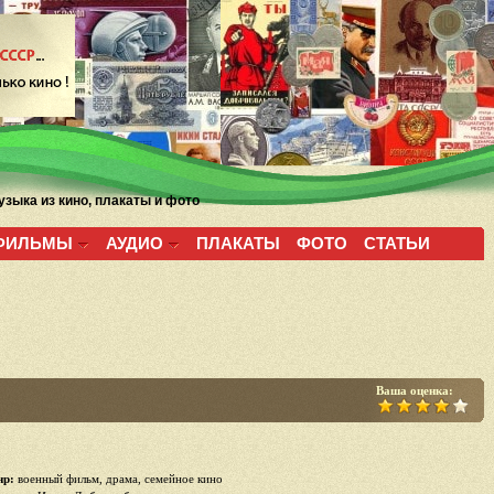
зыка из кино, плакаты и фото
ФИЛЬМЫ
АУДИО
ПЛАКАТЫ
ФОТО
СТАТЬИ
Ваша оценка:
р:
военный фильм, драма, семейное кино