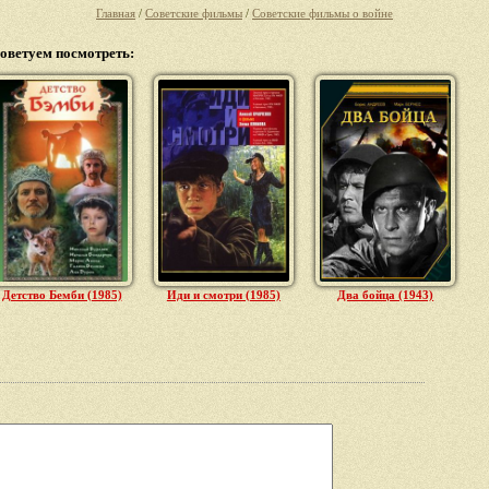
Главная
/
Советские фильмы
/
Советские фильмы о войне
оветуем посмотреть:
Детство Бемби (1985)
Иди и смотри (1985)
Два бойца (1943)