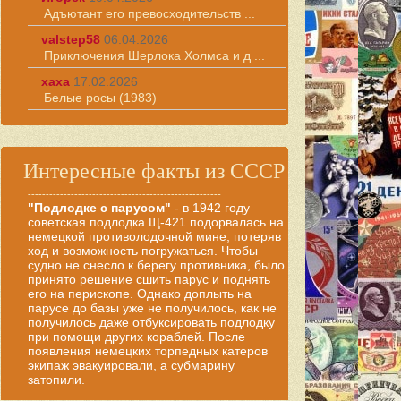
Адъютант его превосходительств ...
valstep58
06.04.2026
Приключения Шерлока Холмса и д ...
хаха
17.02.2026
Белые росы (1983)
Интересные факты из СССР
------------------------------------------------------
"Подлодке с парусом"
- в 1942 году
советская подлодка Щ-421 подорвалась на
немецкой противолодочной мине, потеряв
ход и возможность погружаться. Чтобы
судно не снесло к берегу противника, было
принято решение сшить парус и поднять
его на перископе. Однако доплыть на
парусе до базы уже не получилось, как не
получилось даже отбуксировать подлодку
при помощи других кораблей. После
появления немецких торпедных катеров
экипаж эвакуировали, а субмарину
затопили.