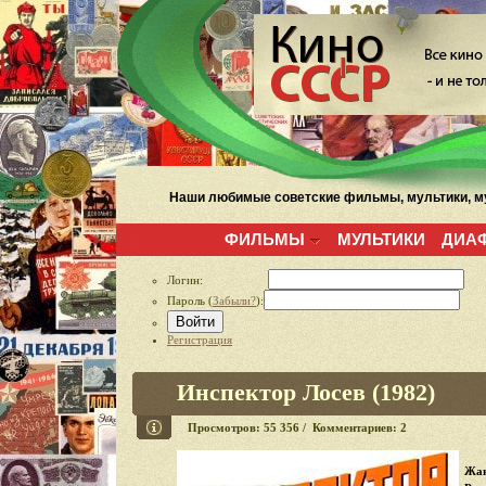
Наши любимые советские фильмы, мультики, му
ФИЛЬМЫ
МУЛЬТИКИ
ДИА
Логин:
Пароль (
Забыли?
):
Войти
Регистрация
Инспектор Лосев (1982)
Просмотров: 55 356 / Комментариев: 2
Жан