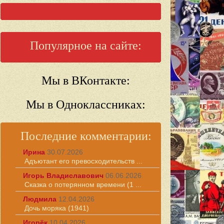
Популярное на сайте:
Мы в ВКонтакте:
Мы в Одноклассниках:
Последние комментарии:
Ирина
30.07.2026
Адъютант его превосходительств ...
Игорь Владиславович
06.06.2026
Сказка о потерянном времени (1 ...
Людмила
12.04.2026
Дочь моряка (1941)
Игорёк
10.04.2026