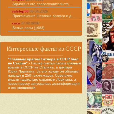
Адъютант его превосходительств ...
valstep58
06.04.2026
Приключения Шерлока Холмса и д ...
хаха
17.02.2026
Белые росы (1983)
Интересные факты из СССР
------------------------------------------------------
"Главным врагом Гитлера в СССР был
не Сталин"
- Гитлер считал своим главным
врагом в СССР не Сталина, а диктора
Юрия Левитана. За его голову он объявил
награду в 250 тысяч марок. Советские
власти тщательно охраняли Левитана, а
через прессу запускалась дезинформация
о его внешности.