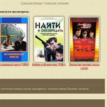
Советские фильмы
/
Советские детективы
оветуем посмотреть:
становился поезд (1982)
Найти и обезвредить (1982)
Лекарство против страха
(1978)
й получился умным,хорошо дерущимся,с чувством юмора.Приятно смотреть.