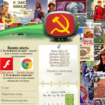
Важно знать:
1. Если фильм не идёт
- скорей
Март 2025 (3)
всего нужно установить
Апрель 2024 (14)
приложения:
Декабрь 2023 (1)
Ноябрь 2023 (9)
Октябрь 2023 (1)
Август 2023 (1)
Показать / скрыть весь
Flash player
Google chrome
архив
2. Если фильм тормозит
-
поставьте его в ходе показа
ненадолго на паузу
О нас
«
Август 2026 »
Обратная связь
Пн
Вт
Ср
Чт
Пт
Сб
Вс
1
2
Мобильная версия
3
4
5
6
7
8
9