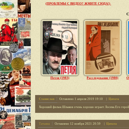
(ПРОБЛЕМЫ С ВИДЕО? ЖМИТЕ СЮДА!)
С
Петля (1983)
Расследование (1980)
О
Станислав
Оставлено 1 апреля 2019 19:10 |
Цитата
Хороший фильм.Шлыков очень хорошо играет Лосева.Его геро
Татьяна
Оставлено 12 ноября 2021 20:59 |
Цитата