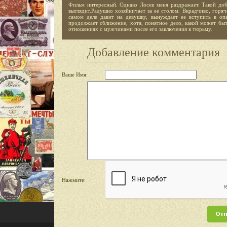
Фильм интересный. Однако Лосев меня раздражает. Такой доб
выглядит.Радушно хозяйничает за ее столом. Вкрадчиво, горяч
самом деле давит на девушку, вынуждает ее вступить в опа
продолжает сближение, хотя, понятное дело, какой может бы
отношениях с мужчинами после его заключения в тюрьму.
Добавление комментария
Ваше Имя:
Нажмите: