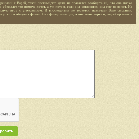
ренький с Варей, такой честный,что даже не опасается сообщить ей, что она плохо
о убеждает,что помочь хочет, а уж потом, если она согласится, она ему поможет. На
сную игру с уголовником. И впоследствии не теряется, назначает Варе свидания,
ть у этого общения финал. Он офицер милиции, а она жена ворюги, неразборчивая в