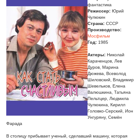
фантастика
Режиссер:
Юрий
Чулюкин
Страна:
СССР
Производство:
Мосфильм
Год:
1985
Актеры:
Николай
Караченцов, Лев
Дуров, Марина
Дюжева, Всеволод
Шиловский, Владимир
Шевельков, Елена
Валюшкина, Татьяна
Пельтцер, Людмила
Чулюкина, Кирилл
Головко-Серский, Ион
Унгуряну, Семён
Фарада
В столицу прибывает ученый, сделавший машину, которая