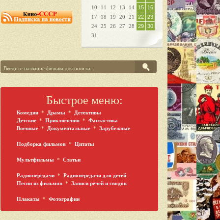
10
11
12
13
14
15
16
17
18
19
20
21
22
23
24
25
26
27
28
29
30
31
Быстрое меню:
Комедии
*
Драмы
*
Детективы
Детские
*
Приключения
*
Фантастика
Военные
*
Документальные
*
Зарубежные
Подборка фильмов
*
Цитаты
Мультфильмы
*
Статьи
Радиопередачи
*
Радиопередачи для детей
Песни из фильмов
*
Записи речей и сводок
Плакаты
*
Фотографии