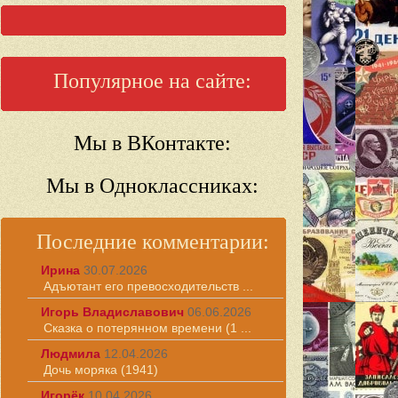
Популярное на сайте:
Мы в ВКонтакте:
Мы в Одноклассниках:
Последние комментарии:
Ирина
30.07.2026
Адъютант его превосходительств ...
Игорь Владиславович
06.06.2026
Сказка о потерянном времени (1 ...
Людмила
12.04.2026
Дочь моряка (1941)
Игорёк
10.04.2026