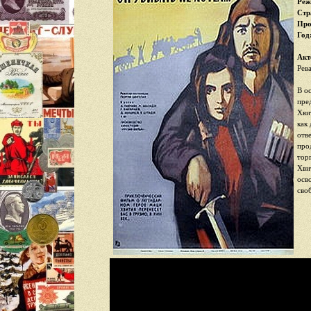
Реж
Стр
Про
Год
Акт
Рев
В о
пре
Хви
как
отв
про
тор
Хви
осв
сво