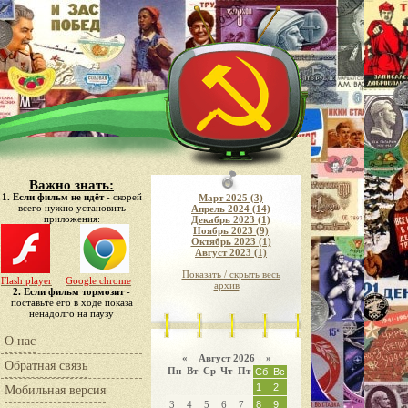
Важно знать:
1. Если фильм не идёт
- скорей
Март 2025 (3)
всего нужно установить
Апрель 2024 (14)
приложения:
Декабрь 2023 (1)
Ноябрь 2023 (9)
Октябрь 2023 (1)
Август 2023 (1)
Показать / скрыть весь
Flash player
Google chrome
архив
2. Если фильм тормозит
-
поставьте его в ходе показа
ненадолго на паузу
О нас
«
Август 2026 »
Обратная связь
Пн
Вт
Ср
Чт
Пт
Сб
Вс
1
2
Мобильная версия
3
4
5
6
7
8
9