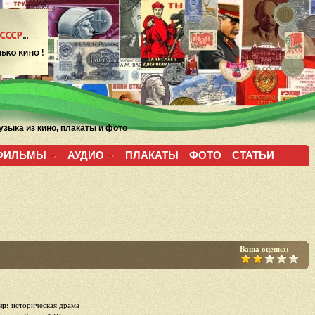
зыка из кино, плакаты и фото
ФИЛЬМЫ
АУДИО
ПЛАКАТЫ
ФОТО
СТАТЬИ
Ваша оценка:
р:
историческая драма