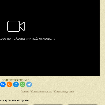
ПОДЕЛИТЬСЯ ЭТИМ В:
Главная
/
Советские фильмы
/
Советские драмы
оветуем посмотреть: