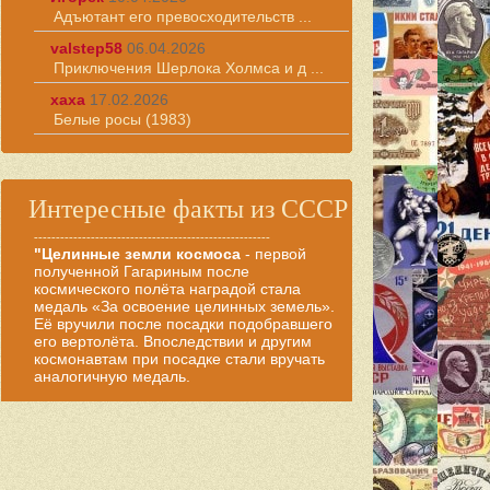
Адъютант его превосходительств ...
valstep58
06.04.2026
Приключения Шерлока Холмса и д ...
хаха
17.02.2026
Белые росы (1983)
Интересные факты из СССР
------------------------------------------------------
"Целинные земли космоса
- первой
полученной Гагариным после
космического полёта наградой стала
медаль «За освоение целинных земель».
Её вручили после посадки подобравшего
его вертолёта. Впоследствии и другим
космонавтам при посадке стали вручать
аналогичную медаль.