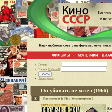
Наши любимые советские фильмы, мультики, му
ФИЛЬМЫ
МУЛЬТИКИ
ДИА
Логин:
Пароль (
Забыли?
):
Войти
Регистрация
Он убивать не хотел (1966)
Просмотров: 11 511 / Комментариев: 0
Жан