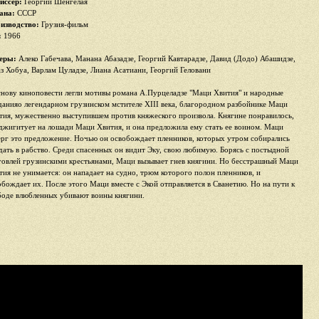
иссер:
Георгий Шенгелая
ана:
СССР
изводство:
Грузия-фильм
:
1966
еры:
Алеко Габечава, Манана Абазадзе, Георгий Кавтарадзе, Давид (Додо) Абашидзе,
аз Хобуа, Варлам Цуладзе, Лиана Асатиани, Георгий Геловани
снову киноповести легли мотивы романа А.Пурцеладзе "Маци Хвития" и народные
данияо легендарном грузинском мстителе XIII века, благородном разбойнике Маци
тия, мужественно выступившем против княжеского произвола. Княгине понравилось,
 джигитует на лошади Маци Хвития, и она предложила ему стать ее воином. Маци
ерг это предложение. Ночью он освобождает пленников, которых утром собирались
дать в рабство. Среди спасенных он видит Эку, свою любимую. Борясь с постыдной
говлей грузинскими крестьянами, Маци вызывает гнев княгини. Но бесстрашный Маци
тия не унимается: он нападает на судно, трюм которого полон пленников, и
обождает их. После этого Маци вместе с Экой отправляется в Сванетию. Но на пути к
боде влюбленных убивают воины княгини.