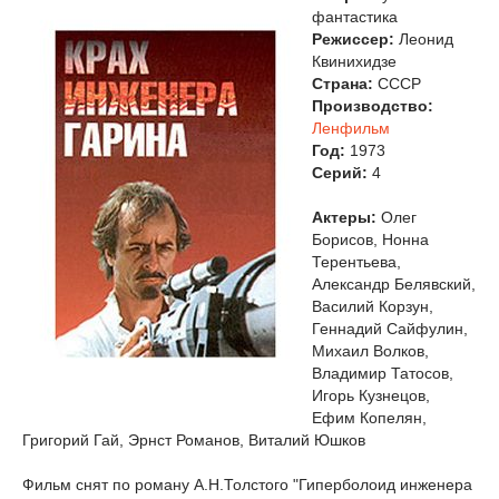
фантастика
Режиссер:
Леонид
Квинихидзе
Страна:
СССР
Производство:
Ленфильм
Год:
1973
Cерий:
4
Актеры:
Олег
Борисов, Нонна
Терентьева,
Александр Белявский,
Василий Корзун,
Геннадий Сайфулин,
Михаил Волков,
Владимир Татосов,
Игорь Кузнецов,
Ефим Копелян,
Григорий Гай, Эрнст Романов, Виталий Юшков
Фильм снят по роману А.Н.Толстого "Гиперболоид инженера