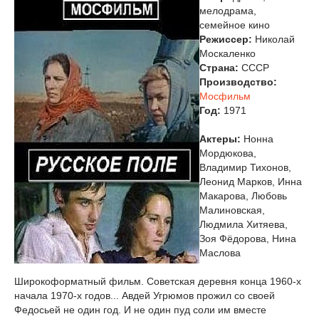
мелодрама,
семейное кино
Режиссер:
Николай
Москаленко
Страна:
СССР
Производство:
Мосфильм
Год:
1971
Актеры:
Нонна
Мордюкова,
Владимир Тихонов,
Леонид Марков, Инна
Макарова, Любовь
Малиновская,
Людмила Хитяева,
Зоя Фёдорова, Нина
Маслова
Широкоформатный фильм. Советская деревня конца 1960-х
начала 1970-х годов... Авдей Угрюмов прожил со своей
Федосьей не один год. И не один пуд соли им вместе