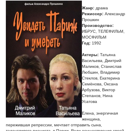
Жанр:
драма
Режиссер:
Александр
Прошкин
Производство:
ИБРУС, ТЕЛЕФИЛЬМ,
МОСФИЛЬМ
Год:
1992
Актеры:
Татьяна
Васильева, Дмитрий
Маликов, Станислав
Любшин, Владимир
Стеклов, Екатерина
Семёнова, Оксана
Арбузова, Виктор
Степанов, Нина
Усатова
Елена, энергичная
женщина,
пережившая репрессии, мечтает отправить сына,
талантливого пианиста, в Париж. Ради осуществления своей