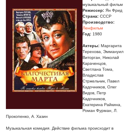
музыкальный фильм
Режиссер:
Ян Фрид
Страна:
СССР
Производство:
Ленфильм
Год:
1980
Актеры:
Маргарита
Терехова, Эммануил
Виторган, Николай
Караченцов,
Светлана Тома,
Владислав
Стржельчик, Павел
Кадочников, Олег
Видов, Петр
Кадочников,
Екатерина Райкина,
Роман Фурман, Л.
Прокопенко, А. Хазин
Музыкальная комедия. Действие фильма происходит в