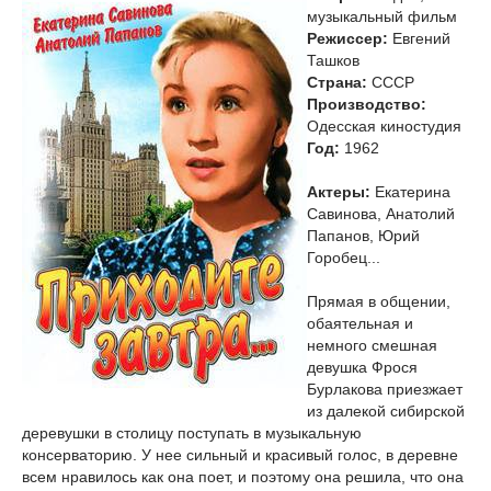
музыкальный фильм
Режиссер:
Евгений
Ташков
Страна:
СССР
Производство:
Одесская киностудия
Год:
1962
Актеры:
Екатерина
Савинова, Анатолий
Папанов, Юрий
Горобец...
Прямая в общении,
обаятельная и
немного смешная
девушка Фрося
Бурлакова приезжает
из далекой сибирской
деревушки в столицу поступать в музыкальную
консерваторию. У нее сильный и красивый голос, в деревне
всем нравилось как она поет, и поэтому она решила, что она