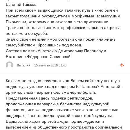
Евгений Ташков.
При всём своём выдающимся таланте, путь в кино был ей
закрыт тогдашним руководителем мосфильма, всемогущим
Пырьевым, которому она отказала в его притязаниях.
Трагична не только кинематографическая карьера актрисы,
но так же и её судьба.
Зная о своей неизлечимой болезни она покончила жизнь
самоубийством, бросившись под поезд.
Светлая память Анатолию Дмитриевичу Папанову и
Екатерине Фёдоровне Савиновой!
Виталий
15 августа 2019 01:48
Как вам не стыдно размещать на Вашем сайте эту цветную
подделку, глумление над шедевром Е. Ташкова? Авторский -
оригинальный - вариант фильма чёрно-белый.
Представленная здесь поделка рептилоидов,
продолжающая варварские бесчинства над культурой
фашистов, или же подрисовывание усиков на живописных
шедеврах, - акт геноцида русской и советской культуры.
Варварский характер этой акции подтверждается и
вытеснением из общественного пространства оригинальной