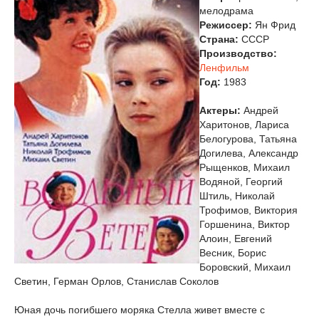
мелодрама
Режиссер:
Ян Фрид
Страна:
СССР
Производство:
Ленфильм
Год:
1983
Актеры:
Андрей
Харитонов, Лариса
Белогурова, Татьяна
Догилева, Александр
Рыщенков, Михаил
Водяной, Георгий
Штиль, Николай
Трофимов, Виктория
Горшенина, Виктор
Алоин, Евгений
Весник, Борис
Боровский, Михаил
Светин, Герман Орлов, Станислав Соколов
Юная дочь погибшего моряка Стелла живет вместе с