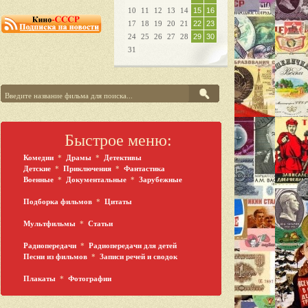
10
11
12
13
14
15
16
17
18
19
20
21
22
23
24
25
26
27
28
29
30
31
Быстрое меню:
Комедии
*
Драмы
*
Детективы
Детские
*
Приключения
*
Фантастика
Военные
*
Документальные
*
Зарубежные
Подборка фильмов
*
Цитаты
Мультфильмы
*
Статьи
Радиопередачи
*
Радиопередачи для детей
Песни из фильмов
*
Записи речей и сводок
Плакаты
*
Фотографии