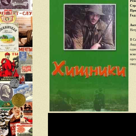
Реж
Стр
Про
Год
Акт
Нет
В С
Авд
одн
вск
орг
сви