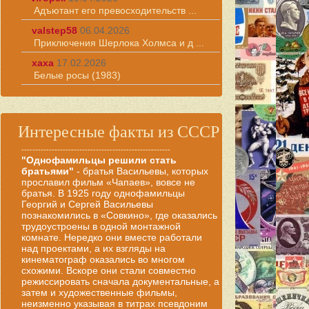
Адъютант его превосходительств ...
valstep58
06.04.2026
Приключения Шерлока Холмса и д ...
хаха
17.02.2026
Белые росы (1983)
Интересные факты из СССР
------------------------------------------------------
"Однофамильцы решили стать
братьями"
- братья Васильевы, которых
прославил фильм «Чапаев», вовсе не
братья. В 1925 году однофамильцы
Георгий и Сергей Васильевы
познакомились в «Совкино», где оказались
трудоустроены в одной монтажной
комнате. Нередко они вместе работали
над проектами, а их взгляды на
кинематограф оказались во многом
схожими. Вскоре они стали совместно
режиссировать сначала документальные, а
затем и художественные фильмы,
неизменно указывая в титрах псевдоним