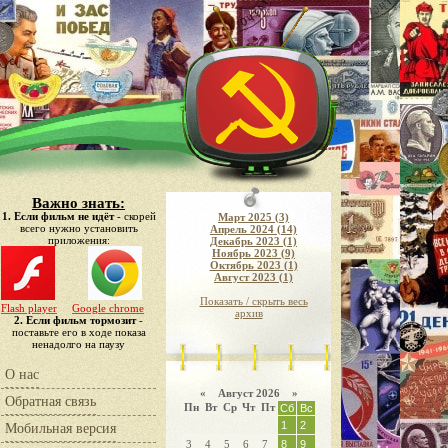
Важно знать:
1. Если фильм не идёт
- скорей
Март 2025 (3)
всего нужно установить
Апрель 2024 (14)
приложения:
Декабрь 2023 (1)
Ноябрь 2023 (9)
Октябрь 2023 (1)
Август 2023 (1)
Показать / скрыть весь
Flash player
Google chrome
архив
2. Если фильм тормозит
-
поставьте его в ходе показа
ненадолго на паузу
О нас
«
Август 2026 »
Обратная связь
Пн
Вт
Ср
Чт
Пт
Сб
Вс
1
2
Мобильная версия
3
4
5
6
7
8
9