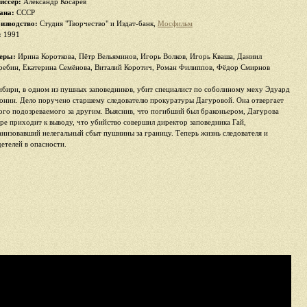
иссер:
Александр Косарев
ана:
СССР
изводство:
Студия "Творчество" и Издат-банк,
Мосфильм
:
1991
еры:
Ирина Короткова, Пётр Вельяминов, Игорь Волков, Игорь Кваша, Даниил
ребин, Екатерина Семёнова, Виталий Коротич, Роман Филиппов, Фёдор Смирнов
ибири, в одном из пушных заповедников, убит специалист по соболиному меху Эдуард
онин. Дело поручено старшему следователю прокуратуры Дагуровой. Она отвергает
ого подозреваемого за другим. Выяснив, что погибший был браконьером, Дагурова
оре приходит к выводу, что убийство совершил директор заповедника Гай,
анизовавший нелегальный сбыт пушнины за границу. Теперь жизнь следователя и
детелей в опасности.