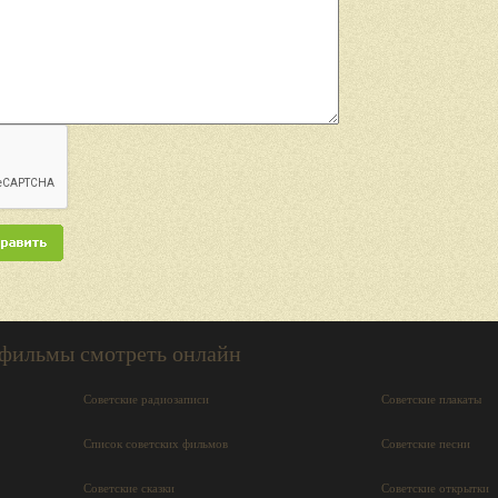
 фильмы смотреть онлайн
Советские радиозаписи
Советские плакаты
Список советских фильмов
Советские песни
Советские сказки
Советские открытки