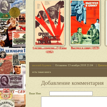
Срочно...секретно...Губчека
Выстрел в спину (1979)
(1982)
василий буряков
Оставлено 13 ноября 2018 21:04 |
Цитата
есть такая книга
Добавление комментария
Ваше Имя: