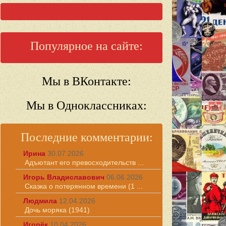
Популярное на сайте:
Мы в ВКонтакте:
Мы в Одноклассниках:
Последние комментарии:
Ирина
30.07.2026
Адъютант его превосходительств ...
Игорь Владиславович
06.06.2026
Сказка о потерянном времени (1 ...
Людмила
12.04.2026
Дочь моряка (1941)
Игорёк
10.04.2026