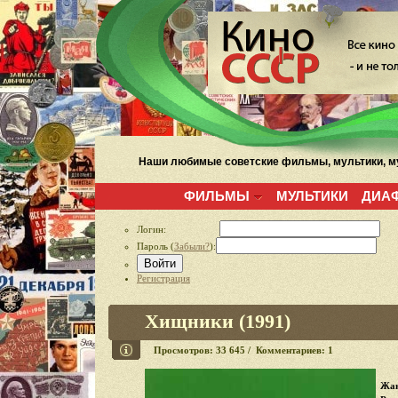
Наши любимые советские фильмы, мультики, му
ФИЛЬМЫ
МУЛЬТИКИ
ДИА
Логин:
Пароль (
Забыли?
):
Войти
Регистрация
Хищники (1991)
Просмотров: 33 645 / Комментариев: 1
Жан