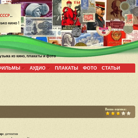
зыка из кино, плакаты и фото
ФИЛЬМЫ
АУДИО
ПЛАКАТЫ
ФОТО
СТАТЬИ
Ваша оценка:
р:
детектив