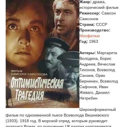
Жанр:
драма,
исторический фильм
Режиссер:
Самсон
Самсонов
Страна:
СССР
Производство:
Мосфильм
Год:
1963
Актеры:
Маргарита
Володина, Борис
Андреев, Вячеслав
Тихонов, Всеволод
Санаев, Орво
Бернинен, Всеволод
Сафонов, Иван
Жеваго, Даниил
Нетребин
Широкоформатный
фильм по одноименной пьесе Всеволода Вишневского
(1933). 1918 год. В морской отряд, которым руководит
анархист Вожак, по поручению ЦК партии направляется