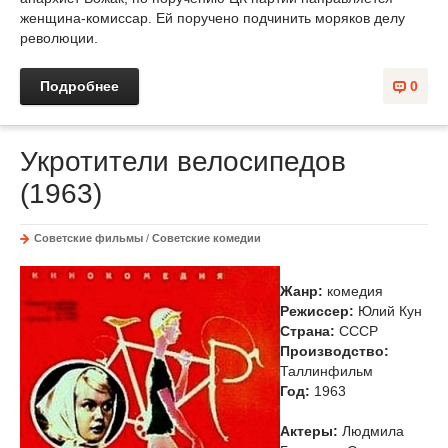
женщина-комиссар. Ей поручено подчинить моряков делу
революции.
Подробнее
0
Укротители велосипедов
(1963)
Советские фильмы
/
Советские комедии
Жанр:
комедия
Режиссер:
Юлий Кун
Страна:
СССР
Производство:
Таллинфильм
Год:
1963
Актеры:
Людмила