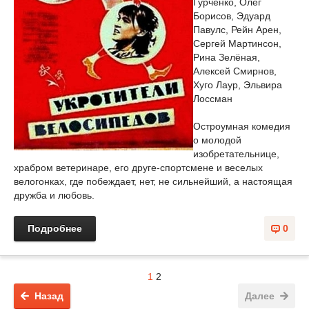
Гурченко, Олег
Борисов, Эдуард
Павулс, Рейн Арен,
Сергей Мартинсон,
Рина Зелёная,
Алексей Смирнов,
Хуго Лаур, Эльвира
Лоссман
Остроумная комедия
о молодой
изобретательнице,
храбром ветеринаре, его друге-спортсмене и веселых
велогонках, где побеждает, нет, не сильнейший, а настоящая
дружба и любовь.
Подробнее
0
1
2
Назад
Далее