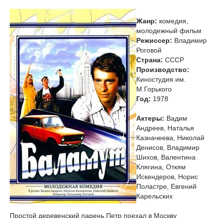
Жанр:
комедия,
молодежный фильм
Режиссер:
Владимир
Роговой
Страна:
СССР
Производство:
Киностудия им.
М.Горького
Год:
1978
Актеры:
Вадим
Андреев, Наталья
Казначеева, Николай
Денисов, Владимир
Шихов, Валентина
Клягина, Откям
Искендеров, Норис
Поластре, Евгений
Карельских
Простой деревенский парень Петр поехал в Москву