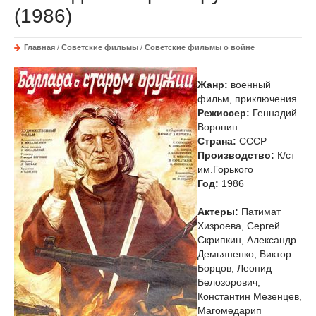
(1986)
Главная
/
Советские фильмы
/
Советские фильмы о войне
Жанр:
военный
фильм, приключения
Режиссер:
Геннадий
Воронин
Страна:
СССР
Производство:
К/ст
им.Горького
Год:
1986
Актеры:
Патимат
Хизроева, Сергей
Скрипкин, Александр
Демьяненко, Виктор
Борцов, Леонид
Белозорович,
Константин Мезенцев,
Магомедарип