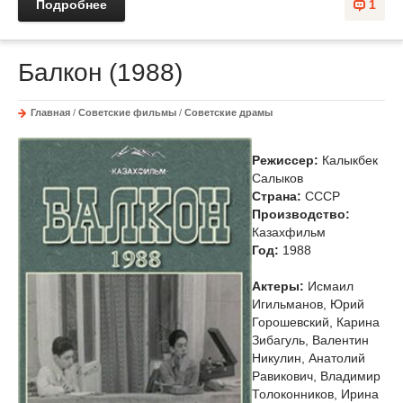
Подробнее
1
Балкон (1988)
Главная
/
Советские фильмы
/
Советские драмы
Режиссер:
Калыкбек
Салыков
Страна:
СССР
Производство:
Казахфильм
Год:
1988
Актеры:
Исмаил
Игильманов, Юрий
Горошевский, Карина
Зибагуль, Валентин
Никулин, Анатолий
Равикович, Владимир
Толоконников, Ирина