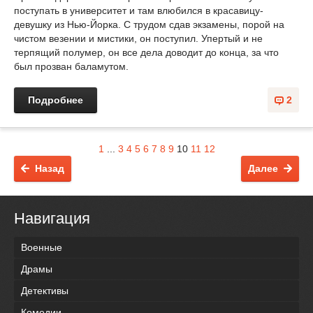
поступать в университет и там влюбился в красавицу-
девушку из Нью-Йорка. С трудом сдав экзамены, порой на
чистом везении и мистики, он поступил. Упертый и не
терпящий полумер, он все дела доводит до конца, за что
был прозван баламутом.
Подробнее
2
1
...
3
4
5
6
7
8
9
10
11
12
Назад
Далее
Навигация
Военные
Драмы
Детективы
Комедии