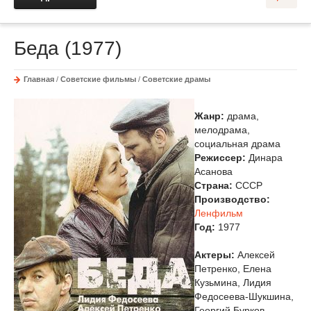
Беда (1977)
Главная
/
Советские фильмы
/
Советские драмы
Жанр:
драма,
мелодрама,
социальная драма
Режиссер:
Динара
Асанова
Страна:
СССР
Производство:
Ленфильм
Год:
1977
Актеры:
Алексей
Петренко, Елена
Кузьмина, Лидия
Федосеева-Шукшина,
Георгий Бурков,