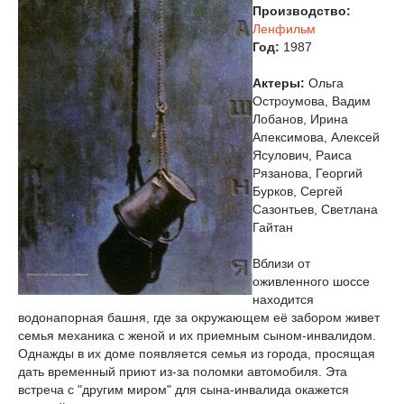
Производство:
Ленфильм
Год:
1987
Актеры:
Ольга
Остроумова, Вадим
Лобанов, Ирина
Апексимова, Алексей
Ясулович, Раиса
Рязанова, Георгий
Бурков, Сергей
Сазонтьев, Светлана
Гайтан
Вблизи от
оживленного шоссе
находится
водонапорная башня, где за окружающем её забором живет
семья механика с женой и их приемным сыном-инвалидом.
Однажды в их доме появляется семья из города, просящая
дать временный приют из-за поломки автомобиля. Эта
встреча с "другим миром" для сына-инвалида окажется