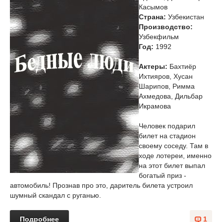
Касымов
Страна:
Узбекистан
Производство:
Узбекфильм
Год:
1992
Актеры:
Бахтиёр
Ихтияров, Хусан
Шарипов, Римма
Ахмедова, Дильбар
Икрамова
Человек подарил
билет на стадион
своему соседу. Там в
ходе лотереи, именно
на этот билет выпал
богатый приз -
автомобиль! Прознав про это, даритель билета устроил
шумный скандал с руганью.
Подробнее
1