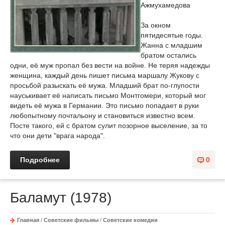
Ажмухамедова
За окном
пятидесятые годы.
Жанна с младшим
братом остались
одни, её муж пропал без вести на войне. Не теряя надежды
женщина, каждый день пишет письма маршалу Жукову с
просьбой разыскать её мужа. Младший брат по-глупости
науськивает её написать письмо Монтгомери, который мог
видеть её мужа в Германии. Это письмо попадает в руки
любопытному почтальону и становиться известно всем.
Посте такого, ей с братом сулит позорное выселение, за то
что они дети "врага народа".
Подробнее
0
Баламут (1978)
Главная
/
Советские фильмы
/
Советские комедии