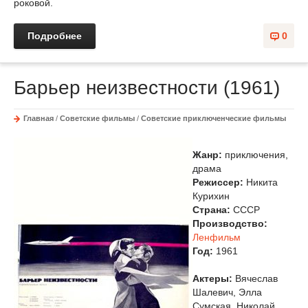
роковой.
Подробнее
0
Барьер неизвестности (1961)
Главная
/
Советские фильмы
/
Советские приключенческие фильмы
Жанр:
приключения,
драма
Режиссер:
Никита
Курихин
Страна:
СССР
Производство:
Ленфильм
Год:
1961
Актеры:
Вячеслав
Шалевич, Элла
Сумская, Николай