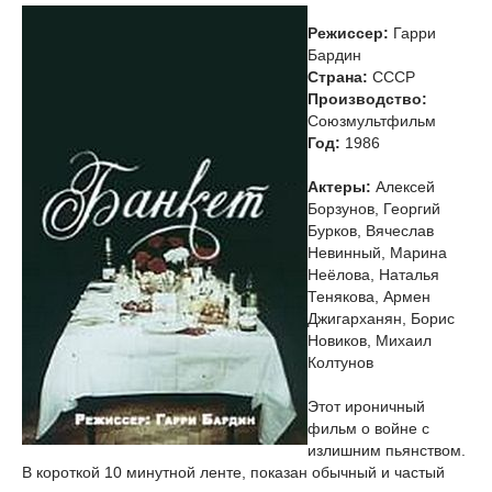
Режиссер:
Гарри
Бардин
Страна:
СССР
Производство:
Союзмультфильм
Год:
1986
Актеры:
Алексей
Борзунов, Георгий
Бурков, Вячеслав
Невинный, Марина
Неёлова, Наталья
Тенякова, Армен
Джигарханян, Борис
Новиков, Михаил
Колтунов
Этот ироничный
фильм о войне с
излишним пьянством.
В короткой 10 минутной ленте, показан обычный и частый