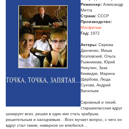
Режиссер:
Александр
Митта
Страна:
СССР
Производство:
Мосфильм
Год:
1972
Актеры:
Сережа
Данченко, Миша
Козловский, Ольга
Рыжникова, Юрий
Никулин, Заза
Киквидзе, Марина
Щербова, Люда
Сухова, Андрей
Васильев
Скромный и тихий,
старшеклассник вдруг
шокирует всех, решая в один миг стать храбрым,
решительным и находчивым... Всех мучает вопрос, с чего он
вдруг стал таким, наверное он влюбился....