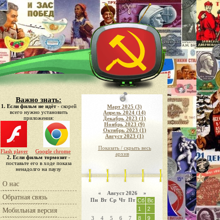
Важно знать:
1. Если фильм не идёт
- скорей
Март 2025 (3)
всего нужно установить
Апрель 2024 (14)
приложения:
Декабрь 2023 (1)
Ноябрь 2023 (9)
Октябрь 2023 (1)
Август 2023 (1)
Показать / скрыть весь
Flash player
Google chrome
архив
2. Если фильм тормозит
-
поставьте его в ходе показа
ненадолго на паузу
О нас
«
Август 2026 »
Обратная связь
Пн
Вт
Ср
Чт
Пт
Сб
Вс
1
2
Мобильная версия
3
4
5
6
7
8
9