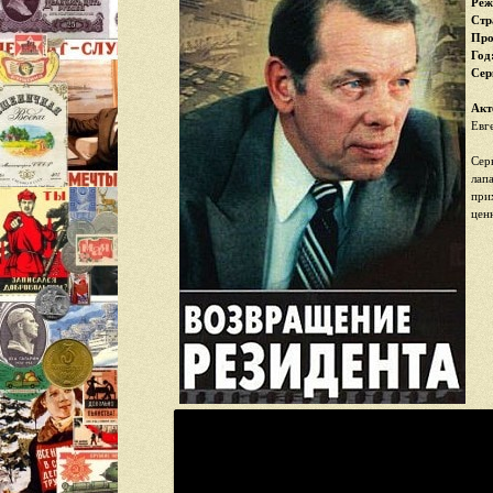
Реж
Стр
Про
Год
Cер
Акт
Евг
Сер
лап
при
ценн