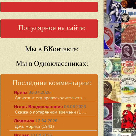
Популярное на сайте:
Мы в ВКонтакте:
Мы в Одноклассниках:
Последние комментарии:
Ирина
30.07.2026
Адъютант его превосходительств ...
Игорь Владиславович
06.06.2026
Сказка о потерянном времени (1 ...
Людмила
12.04.2026
Дочь моряка (1941)
Игорёк
10.04.2026