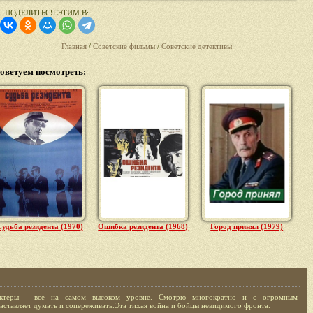
ПОДЕЛИТЬСЯ ЭТИМ В:
Главная
/
Советские фильмы
/
Советские детективы
оветуем посмотреть:
удьба резидента (1970)
Ошибка резидента (1968)
Город принял (1979)
,актеры - все на самом высоком уровне. Смотрю многократно и с огромным
заставляет думать и сопереживать.Эта тихая война и бойцы невидимого фронта.