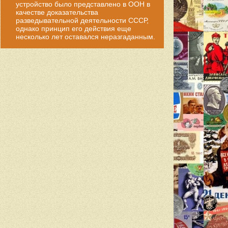
устройство было представлено в ООН в
качестве доказательства
разведывательной деятельности СССР,
однако принцип его действия еще
несколько лет оставался неразгаданным.