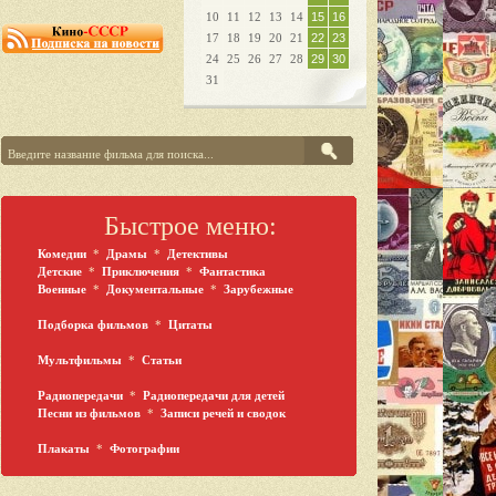
10
11
12
13
14
15
16
17
18
19
20
21
22
23
24
25
26
27
28
29
30
31
Быстрое меню:
Комедии
*
Драмы
*
Детективы
Детские
*
Приключения
*
Фантастика
Военные
*
Документальные
*
Зарубежные
Подборка фильмов
*
Цитаты
Мультфильмы
*
Статьи
Радиопередачи
*
Радиопередачи для детей
Песни из фильмов
*
Записи речей и сводок
Плакаты
*
Фотографии