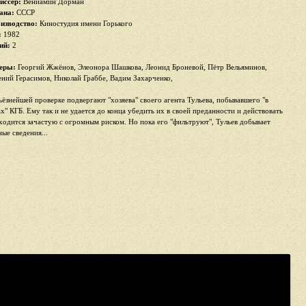
иссер:
Вениамин Дорман
ана:
СССР
изводство:
Киностудия имени Горького
:
1982
ий:
2
еры:
Георгий Жжёнов, Элеонора Шашкова, Леонид Броневой, Пётр Вельяминов,
ений Герасимов, Николай Граббе, Вадим Захарченко,
ьёзнейшей проверке подвергают "хозяева" своего агента Тульева, побывавшего "в
ах" КГБ. Ему так и не удается до конца убедить их в своей преданности и действовать
ходится зачастую с огромным риском. Но пока его "фильтруют", Тульев добывает
ые сведения...