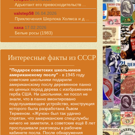
Адъютант его превосходительств ...
valstep58
06.04.2026
Приключения Шерлока Холмса и д ...
хаха
17.02.2026
Белые росы (1983)
Интересные факты из СССР
------------------------------------------------------
"Подарок советских школьников
американскому послу"
- в 1945 году
советские школьники подарили
американскому послу деревянное панно
из ценных пород дерева с изображением
герба США. Ни школьники, ни посол не
знали, что в панно вмонтировано
подслушивающее устройство, конструкция
которого была разработана Львом
Терменом. «Жучок» был так удачно
спрятан, что американские спецслужбы
ничего не заметили, а советские ещё 8 лет
прослушивали разговоры в рабочем
кабинете посла. После обнаружения