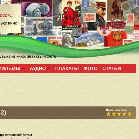
зыка из кино, плакаты и фото
ФИЛЬМЫ
АУДИО
ПЛАКАТЫ
ФОТО
СТАТЬИ
Ваша оценка:
2)
р:
шпионский фильм