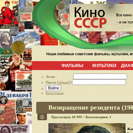
Наши любимые советские фильмы, мультики, му
ФИЛЬМЫ
МУЛЬТИКИ
ДИА
Логин:
Пароль (
Забыли?
):
Войти
Регистрация
Возвращение резидента (198
Просмотров: 66 999 / Комментариев: 1
Жан