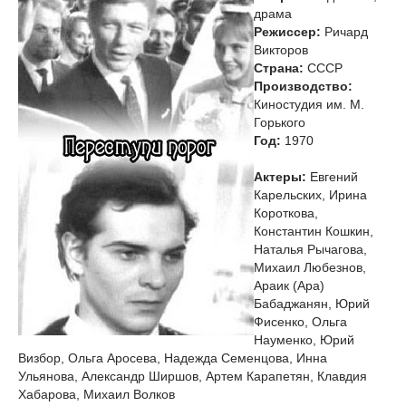
драма
Режиссер:
Ричард
Викторов
Страна:
СССР
Производство:
Киностудия им. М.
Горького
Год:
1970
Актеры:
Евгений
Карельских, Ирина
Короткова,
Константин Кошкин,
Наталья Рычагова,
Михаил Любезнов,
Араик (Ара)
Бабаджанян, Юрий
Фисенко, Ольга
Науменко, Юрий
Визбор, Ольга Аросева, Надежда Семенцова, Инна
Ульянова, Александр Ширшов, Артем Карапетян, Клавдия
Хабарова, Михаил Волков