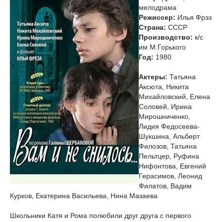
мелодрама
Режиссер:
Илья Фрэз
Страна:
СССР
Производство:
к/с
им М.Горького
Год:
1980
Актеры:
Татьяна
Аксюта, Никита
Михайловский, Елена
Соловей, Ирина
Мирошниченко,
Лидия Федосеева-
Шукшина, Альберт
Филозов, Татьяна
Пельтцер, Руфина
Нифонтова, Евгений
Герасимов, Леонид
Филатов, Вадим
Курков, Екатерина Васильева, Нина Мазаева
Школьники Катя и Рома полюбили друг друга с первого