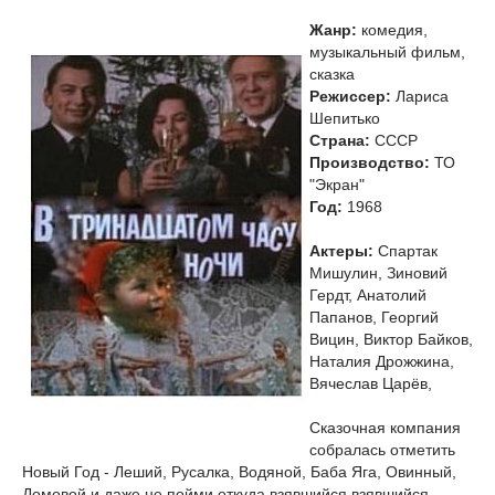
Жанр:
комедия,
музыкальный фильм,
сказка
Режиссер:
Лариса
Шепитько
Страна:
СССР
Производство:
ТО
"Экран"
Год:
1968
Актеры:
Спартак
Мишулин, Зиновий
Гердт, Анатолий
Папанов, Георгий
Вицин, Виктор Байков,
Наталия Дрожжина,
Вячеслав Царёв,
Сказочная компания
собралась отметить
Новый Год - Леший, Русалка, Водяной, Баба Яга, Овинный,
Домовой и даже не пойми откуда взявшийся взявшийся