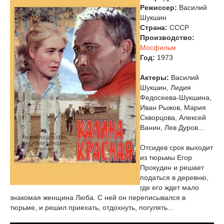
Режиссер:
Василий
Шукшин
Страна:
СССР
Производство:
Мосфильм
Год:
1973
Актеры:
Василий
Шукшин, Лидия
Федосеева-Шукшина,
Иван Рыжов, Мария
Скворцова, Алексей
Ванин, Лев Дуров...
Отсидев срок выходит
из тюрьмы Егор
Прокудин и решает
податься в деревню,
где его ждет мало
знакомая женщина Люба. С ней он переписывался в
тюрьме, и решил приехать, отдохнуть, погулять...