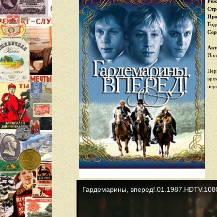
Реж
Стр
Про
Год
Cер
Акт
Инн
Пер
вре
пер