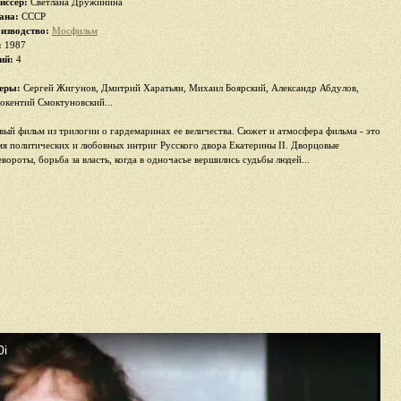
иссер:
Светлана Дружинина
ана:
СССР
изводство:
Мосфильм
:
1987
ий:
4
еры:
Сергей Жигунов, Дмитрий Харатьян, Михаил Боярский, Александр Абдулов,
окентий Смоктуновский...
вый фильм из трилогии о гардемаринах ее величества. Сюжет и атмосфера фильма - это
мя политических и любовных интриг Русского двора Екатерины II. Дворцовые
евороты, борьба за власть, когда в одночасье вершились судьбы людей...