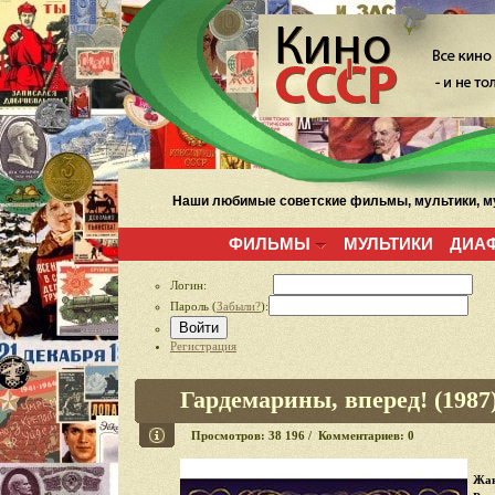
Наши любимые советские фильмы, мультики, му
ФИЛЬМЫ
МУЛЬТИКИ
ДИА
Логин:
Пароль (
Забыли?
):
Войти
Регистрация
Гардемарины, вперед! (1987
Просмотров: 38 196 / Комментариев: 0
Жан