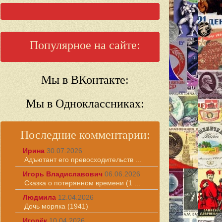
Популярное на сайте:
Мы в ВКонтакте:
Мы в Одноклассниках:
Последние комментарии:
Ирина
30.07.2026
Адъютант его превосходительств ...
Игорь Владиславович
06.06.2026
Сказка о потерянном времени (1 ...
Людмила
12.04.2026
Дочь моряка (1941)
Игорёк
10.04.2026