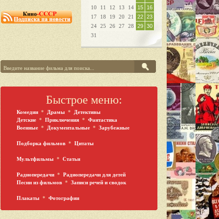
10
11
12
13
14
15
16
17
18
19
20
21
22
23
24
25
26
27
28
29
30
31
Быстрое меню:
Комедии
*
Драмы
*
Детективы
Детские
*
Приключения
*
Фантастика
Военные
*
Документальные
*
Зарубежные
Подборка фильмов
*
Цитаты
Мультфильмы
*
Статьи
Радиопередачи
*
Радиопередачи для детей
Песни из фильмов
*
Записи речей и сводок
Плакаты
*
Фотографии