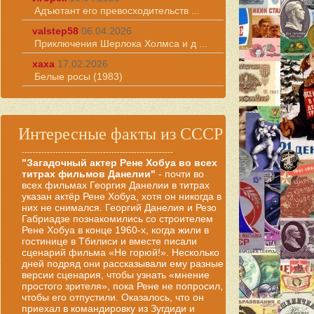
Адъютант его превосходительств ...
valstep58
06.04.2026
Приключения Шерлока Холмса и д ...
хаха
17.02.2026
Белые росы (1983)
Интересные факты из СССР
------------------------------------------------------
"Загадочный актер Рене Хобуа во всех
титрах фильмов Данелии"
- почти во
всех фильмах Георгия Данелии в титрах
указан актёр Рене Хобуа, хотя он никогда в
них не снимался. Георгий Данелия и Резо
Габриадзе познакомились со строителем
Рене Хобуа в конце 1960-х, когда жили в
гостинице в Тбилиси и вместе писали
сценарий фильма «Не горюй!». Несколько
дней подряд они рассказывали ему разные
версии сценария, чтобы узнать «мнение
простого зрителя», пока Рене не попросил,
чтобы его отпустили. Оказалось, что он
приехал в командировку из Зугдиди и