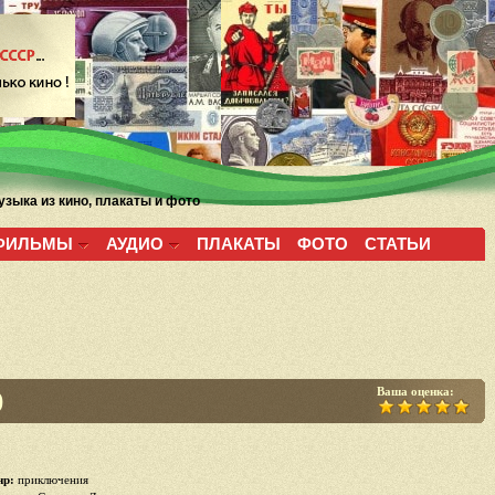
зыка из кино, плакаты и фото
ФИЛЬМЫ
АУДИО
ПЛАКАТЫ
ФОТО
СТАТЬИ
Ваша оценка:
)
р:
приключения