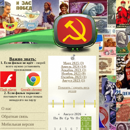
Важно знать:
1. Если фильм не идёт
- скорей
Март 2025 (3)
всего нужно установить
Апрель 2024 (14)
приложения:
Декабрь 2023 (1)
Ноябрь 2023 (9)
Октябрь 2023 (1)
Август 2023 (1)
Показать / скрыть весь
Flash player
Google chrome
архив
2. Если фильм тормозит
-
поставьте его в ходе показа
ненадолго на паузу
О нас
«
Август 2026 »
Обратная связь
Пн
Вт
Ср
Чт
Пт
Сб
Вс
1
2
Мобильная версия
3
4
5
6
7
8
9