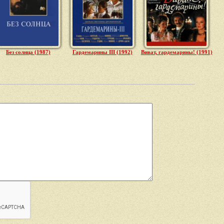
Без солнца (1987)
Гардемарины III (1992)
Виват, гардемарины! (1991)