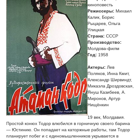
киноповесть
Режиссеры:
Михаил
Калик, Борис
Рыцарев, Ольга
Улицкая
Страна:
СССР
Производство:
Молдова-филм
Год:
1958
Актеры:
Лев
Поляков, Инна Кмит,
Александр Ширвиндт,
Микаэла Дроздовская,
Януш Казибеев, А.
Миронов, Артур
Нищёнкин
19 век, Молдавия.
Простой конюх Тодор влюбился в горничную своего барина
— Юстинию. Он попадает на каторжные работы, там Тодор
планирует побег и с единомышленников укрывается в