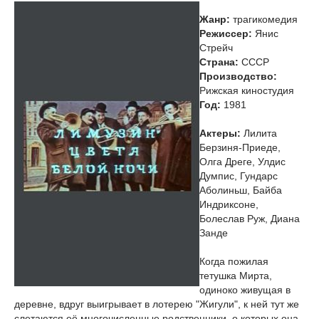
Жанр:
трагикомедия
Режиссер:
Янис
Стрейч
Страна:
СССР
Производство:
Рижская киностудия
Год:
1981
Актеры:
Лилита
Берзиня-Приеде,
Олга Дреге, Улдис
Думпис, Гундарс
Аболиньш, Байба
Индриксоне,
Болеслав Руж, Диана
Занде
Когда пожилая
тетушка Мирта,
одиноко живущая в
деревне, вдруг выигрывает в лотерею "Жигули", к ней тут же
слетаются её многочисленные родственники, о которых она