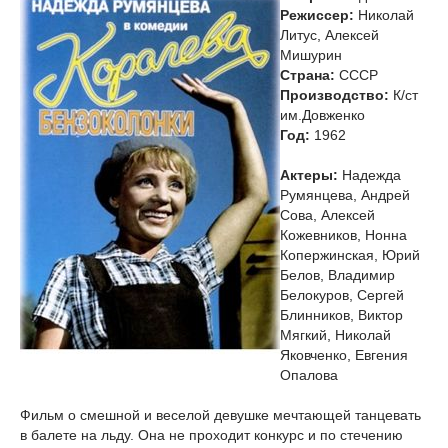
Режиссер:
Николай
Литус, Алексей
Мишурин
Страна:
СССР
Производство:
К/ст
им.Довженко
Год:
1962
Актеры:
Надежда
Румянцева, Андрей
Сова, Алексей
Кожевников, Нонна
Копержинская, Юрий
Белов, Владимир
Белокуров, Сергей
Блинников, Виктор
Мягкий, Николай
Яковченко, Евгения
Опалова
Фильм о смешной и веселой девушке мечтающей танцевать
в балете на льду. Она не проходит конкурс и по стечению