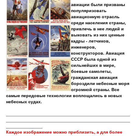
авиации были призваны
популяризовать
авиационную отрасль
среди населения страны,
привлечь в нее людей и
выковать из них ценные
кадры - летчиков,
инженеров,
конструкторов. Авиация
СССР была одной из
сильнейших в мире,
боевые самолеты,
гражданская авиация
бороздили небесные моря
огромной страны. Все
самые передовые технологии воплощались в новых
небесных судах.
___________________________________________________
___________________________________________________
_______________
Каждое изображение можно приблизить, а для более