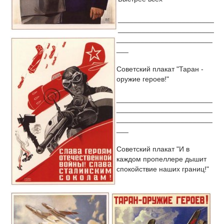
________________________
________________________
________________________
___
Советский плакат "Таран -
оружие героев!"
________________________
________________________
________________________
___
Советский плакат "И в
каждом пропеллере дышит
спокойствие наших границ!"