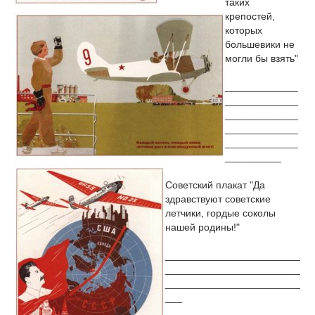
таких
крепостей,
которых
большевики не
могли бы взять"
_____________
_____________
_____________
_____________
_____________
__________
Советский плакат "Да
здравствуют советские
летчики, гордые соколы
нашей родины!"
________________________
________________________
________________________
___