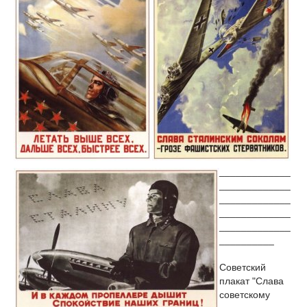
_____________
_____________
_____________
_____________
_____________
__________
Советский
плакат "Слава
советскому