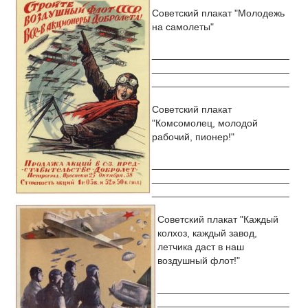
Советский плакат "Молодежь
на самолеты"
_________________________
_________________________
_________________________
Советский плакат
"Комсомолец, молодой
рабочий, пионер!"
_________________________
_________________________
_________________________
Советский плакат "Каждый
колхоз, каждый завод,
летчика даст в наш
воздушный флот!"
________________________
________________________