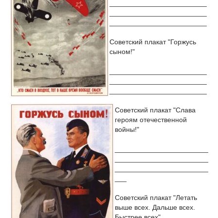
_________________________
_________________________
_________________________
Советский плакат "Горжусь
сыном!"
_________________________
_________________________
_________________________
Советский плакат "Слава
героям отечественной
войны!"
________________________
________________________
________________________
___
Советский плакат "Летать
выше всех. Дальше всех.
Быстрее всех"