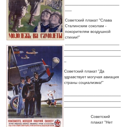
________________________
___
Советский плакат "Слава
Сталинским соколам -
покорителям воздушной
стихии!"
________________________
_________________________
_________________________
_
Советский плакат "Да
здравствует могучая авиация
страны социализма!"
_________________________
_________________________
_________________________
Советский
плакат "Нет