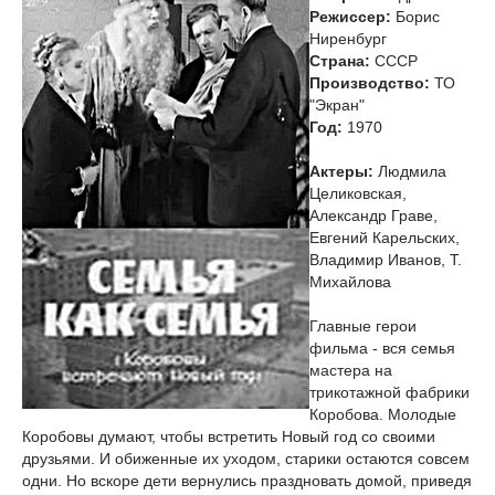
Режиссер:
Борис
Ниренбург
Страна:
СССР
Производство:
ТО
"Экран"
Год:
1970
Актеры:
Людмила
Целиковская,
Александр Граве,
Евгений Карельских,
Владимир Иванов, Т.
Михайлова
Главные герои
фильма - вся семья
мастера на
трикотажной фабрики
Коробова. Молодые
Коробовы думают, чтобы встретить Новый год со своими
друзьями. И обиженные их уходом, старики остаются совсем
одни. Но вскоре дети вернулись праздновать домой, приведя