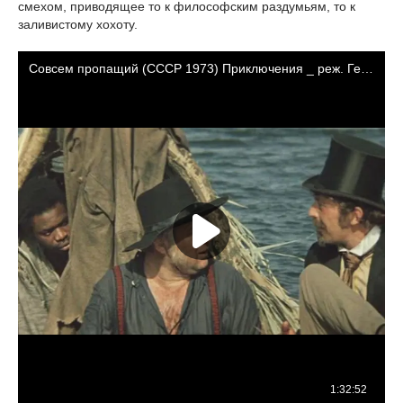
смехом, приводящее то к философским раздумьям, то к
заливистому хохоту.