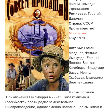
фильм, комедия,
экранизация
Режиссер:
Георгий
Данелия
Страна:
СССР
Производство:
Мосфильм
Год:
1973
Актеры:
Роман
Мадянов, Феликс
Имокуэде, Евгений
Леонов, Вахтанг
Кикабидзе, Владимир
Басов, Ирина
Скобцева, Екатерина
Верулеишвили
Фильм по книге
"Приключения Гекльберри Финна". Союз комизма и
классической прозы родил замечательное
кинопроизведение, одновременно наполненное смыслом и