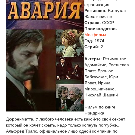
экранизация
Режиссер:
Витаутас
Жалакявичюс
Страна:
СССР
Производство:
Мосфильм
Год:
1974
Cерий:
2
Актеры:
Регимантас
Адомайтис, Ростислав
Плятт, Бронюс
Бабкаускас, Юри
Ярвет, Ирина
Мирошниченко,
Николай Шацкий
Фильм по книге
Фридриха
Дюрренматта. У любого человека есть какой-то свой секрет,
который он хочет скрыть, надо только копнуть поглубже...
Альфред Трапс, официальное лицо одной компании по