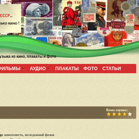
зыка из кино, плакаты и фото
ФИЛЬМЫ
АУДИО
ПЛАКАТЫ
ФОТО
СТАТЬИ
Ваша оценка:
р:
киноповесть, молодежный фильм