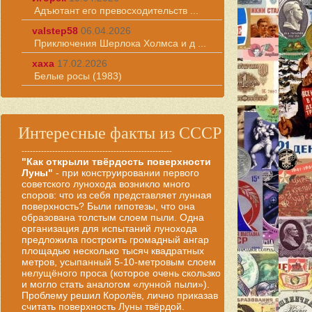
Адъютант его превосходительств ...
valstep58
06.04.2026
Приключения Шерлока Холмса и д ...
хаха
17.02.2026
Белые росы (1983)
Интересные факты из СССР
------------------------------------------------------
"Как открыли твёрдость поверхности
Луны"
- при конструировании первого
советского лунохода возникло много
споров: что из себя представляет лунная
поверхность? Были гипотезы, что она
образована толстым слоем пыли. Одна
организация для испытаний лунохода
предложила построить громадный ангар
площадью несколько тысяч квадратных
метров, усыпанный 5-10-метровым слоем
нелущёного проса (которое очень скользко
и могло стать аналогом «лунной пыли»).
Проблему решил Королёв, лично приказав
считать поверхность Луны твёрдой.