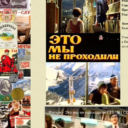
Реж
Стр
Про
Год:
Акт
Кали
Учащ
в Пя
из с