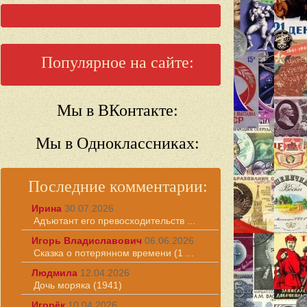
Популярное на сайте:
Мы в ВКонтакте:
Мы в Одноклассниках:
Последние комментарии:
Ирина
30.07.2026
Адъютант его превосходительств ...
Игорь Владиславович
06.06.2026
Сказка о потерянном времени (1 ...
Людмила
12.04.2026
Дочь моряка (1941)
Игорёк
10.04.2026