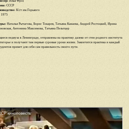
иссер:
Илья Фрэз
ана:
СССР
изводство:
К/ст им.Горького
1975
еры:
Наталья Рычагова, Борис Токарев, Татьяна Канаева, Андрей Ростоцкий, Ирина
новская, Антонина Максимова, Татьяна Пельтцер
иеся педвуза в Ленинграде, отправлены на практику далеко от стен родного института
тигорье и получают там первые суровые уроки жизни. Закончится практика и каждый
тудентов примет для себя сам правильность своего пути.