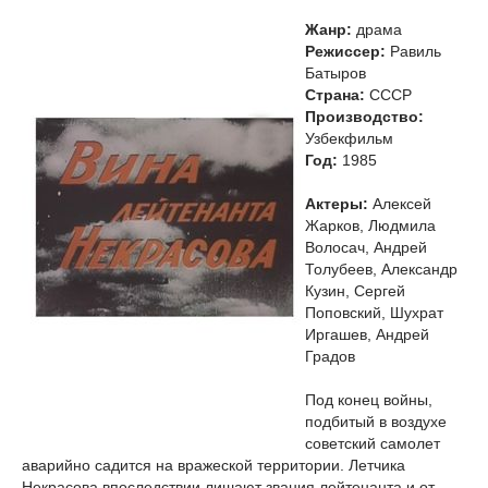
Жанр:
драма
Режиссер:
Равиль
Батыров
Страна:
СССР
Производство:
Узбекфильм
Год:
1985
Актеры:
Алексей
Жарков, Людмила
Волосач, Андрей
Толубеев, Александр
Кузин, Сергей
Поповский, Шухрат
Иргашев, Андрей
Градов
Под конец войны,
подбитый в воздухе
советский самолет
аварийно садится на вражеской территории. Летчика
Некрасова впоследствии лишают звания лейтенанта и от