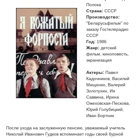
Полока
Страна:
СССР
Производство:
"Беларусьфильм" по
заказу Гостелерадио
СССР
Год:
1986
Жанр:
детский
фильм, киноповесть,
экранизация
Актеры:
Павел
Кадочников, Василий
Мищенко, Валерий
Золотухин, Ия
Саввина, Ирина
Ожеховская-Пескова,
Юрий Голубицкий,
Иван Бортник
После ухода на заслуженную пенсию, уважаемый учитель
Николай Иванович Гудков вспоминает годы своей бурной