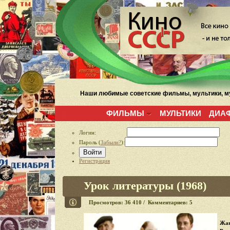
Наши любимые советские фильмы, мультики, му
ФИЛЬМЫ
МУЛЬТИКИ
ДИА
Логин:
Пароль (
Забыли?
):
Войти
Регистрация
Урок литературы (1968)
Просмотров: 36 410 / Комментариев: 5
Жан