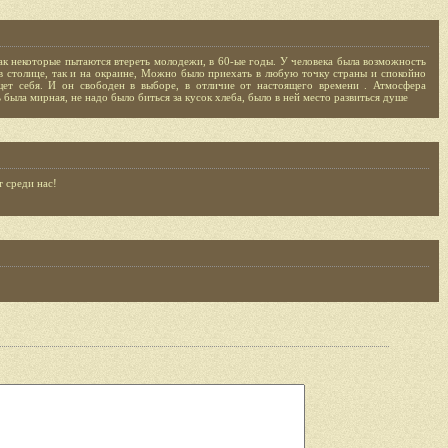
ак некоторые пытаются втереть молодежи, в 60-ые годы. У человека была возможность
 в столице, так и на окраине, Можно было приехать в любую точку страны и спокойно
щет себя. И он свободен в выборе, в отличие от настоящего времени . Атмосфера
была мирная, не надо было биться за кусок хлеба, было в ней место развиться душе
 среди нас!