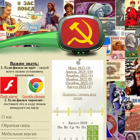
Важно знать:
1. Если фильм не идёт
- скорей
Март 2025 (3)
всего нужно установить
Апрель 2024 (14)
приложения:
Декабрь 2023 (1)
Ноябрь 2023 (9)
Октябрь 2023 (1)
Август 2023 (1)
Показать / скрыть весь
Flash player
Google chrome
архив
2. Если фильм тормозит
-
поставьте его в ходе показа
ненадолго на паузу
О нас
«
Август 2026 »
Обратная связь
Пн
Вт
Ср
Чт
Пт
Сб
Вс
1
2
Мобильная версия
3
4
5
6
7
8
9