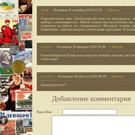
Элли
Оставлено 8 сентября 2019 03:25 |
Цитата
Очаровательное кино. Свободомыслие вовсе не запрещалось , к
выбора и реализации его. Любой человек был востребован как
устроится на работу по специальности. Молодой человек и
неявязчивая с мягким юмором, обаятельные персонажи. И жизнь 
алексей
Оставлено 26 февраля 2020 20:46 |
Цитата
Отличный фильм!Только жаль жаль тех актеров, которых уже нет
очень жаль!
Ruzanna
Оставлено 18 августа 2020 08:20 |
Цитата
Amazing movie!!!
Добавление комментария
Ваше Имя: