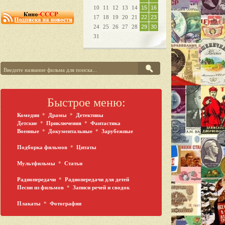
10
11
12
13
14
15
16
17
18
19
20
21
22
23
24
25
26
27
28
29
30
31
Быстрое меню:
Комедии
*
Драмы
*
Детективы
Детские
*
Приключения
*
Фантастика
Военные
*
Документальные
*
Зарубежные
Подборка фильмов
*
Цитаты
Мультфильмы
*
Статьи
Радиопередачи
*
Радиопередачи для детей
Песни из фильмов
*
Записи речей и сводок
Плакаты
*
Фотографии