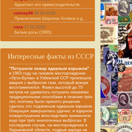
Адъютант его превосходительств ...
valstep58
06.04.2026
Приключения Шерлока Холмса и д ...
хаха
17.02.2026
Белые росы (1983)
Интересные факты из СССР
------------------------------------------------------
"Потушили пожар ядерным взрывом"
-
в 1963 году на газовом месторождении
«Урта-Булак» в Узбекской ССР произошла
авария с выбросом газа, который вскоре
воспламенился. Факел высотой до 70
метров не удавалось потушить никакими
традиционными способами в течение трёх
лет, поэтому было принято решение
сделать это подземным ядерным взрывом.
Операция завершилась удачно, и ядерное
пожаротушение впоследствии применяли
ещё при трёх аналогичных выбросах. В
последнем случае, на месторождении в
Харьковской области, подрыв заряда не