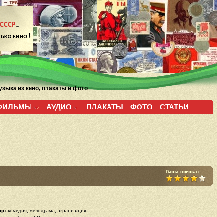
зыка из кино, плакаты и фото
ФИЛЬМЫ
АУДИО
ПЛАКАТЫ
ФОТО
СТАТЬИ
Ваша оценка:
р:
комедия, мелодрама, экранизация