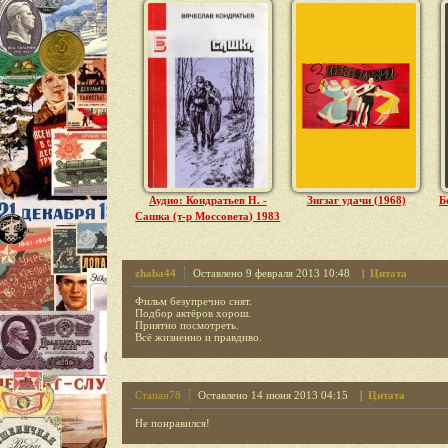
Аудио: Кондратьев Н. -
Зигзаг удачи (1968)
Б
Сашка (т-р Моссовета) 1983
zhaba44
Оставлено 9 февраля 2013 10:48 |
Цитата
Фильм безупречно снят.
Подбор актёров хорош.
Приятно посмотреть.
Всё жизненно и правдиво.
Стапан78
Оставлено 14 июня 2013 04:15 |
Цитата
Не понравился!