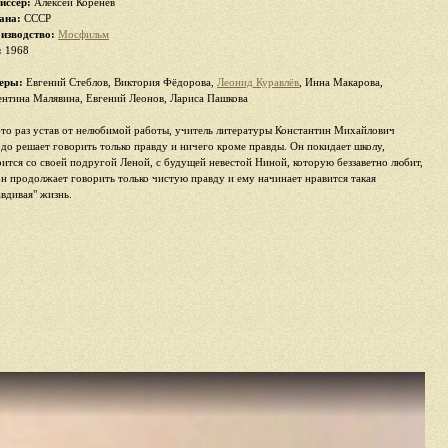
иссер:
Алексей Коренев
ана:
СССР
изводство:
Мосфильм
:
1968
еры:
Евгений Стеблов, Виктория Фёдорова,
Леонид Куравлёв
, Инна Макарова,
ентина Малявина, Евгений Леонов, Лариса Пашкова
-то раз устав от нелюбимой работы, учитель литературы Константин Михайлович
рдо решает говорить только правду и ничего кроме правды. Он покидает школу,
рится со своей подругой Леной, с будущей невестой Ниной, которую беззаветно любит,
он продолжает говорить только чистую правду и ему начинает нравится такая
авдивая" жизнь.