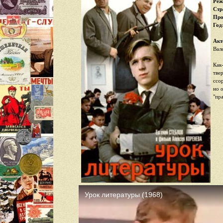
Реж
Стр
Про
Год
Акт
Вал
Как
тве
ссо
но 
"пр