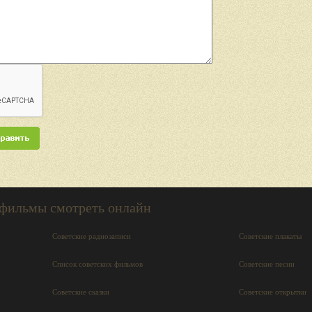
 фильмы смотреть онлайн
Советские радиозаписи
Советские плакаты
Список советских фильмов
Советские песни
Советские сказки
Советские открытки