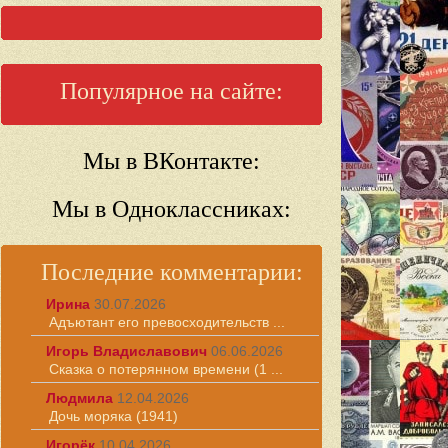
Популярное на сайте:
Мы в ВКонтакте:
Мы в Одноклассниках:
Последние комментарии:
Ирина
30.07.2026
Адъютант его превосходительств ...
Игорь Владиславович
06.06.2026
Сказка о потерянном времени (1 ...
Людмила
12.04.2026
Дочь моряка (1941)
Игорёк
10.04.2026