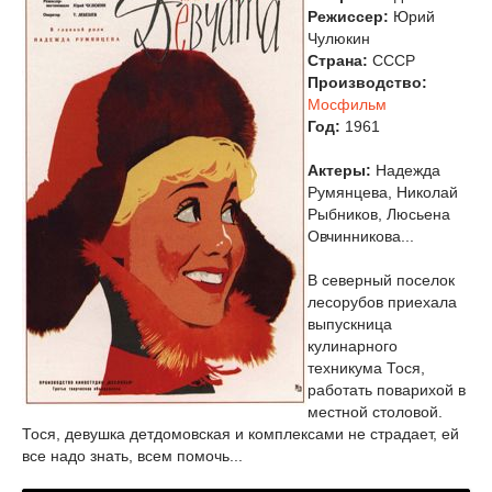
Режиссер:
Юрий
Чулюкин
Страна:
СССР
Производство:
Мосфильм
Год:
1961
Актеры:
Надежда
Румянцева, Николай
Рыбников, Люсьена
Овчинникова...
В северный поселок
лесорубов приехала
выпускница
кулинарного
техникума Тося,
работать поварихой в
местной столовой.
Тося, девушка детдомовская и комплексами не страдает, ей
все надо знать, всем помочь...