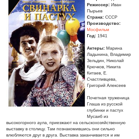
Режиссер:
Иван
Пырьев
Страна:
СССР
Производство:
Мосфильм
Год:
1941
Актеры:
Марина
Ладынина, Владимир
Зельдин, Николай
Крючков, Никита
Китаев, Е.
Счастливцева,
Григорий Алексеев
Почетная труженица
Глаша из русской
глубинки и пастух
Мусаиб из
высокогорного аула, приезжают на сельскохозяйственную
выставку в столицу. Там познакомившись они сильно
влюбляются друг в друга. Выставка заканчивается и им