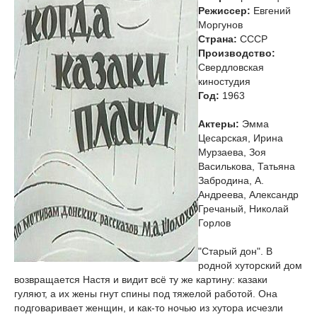
Режиссер:
Евгений
Моргунов
Страна:
СССР
Производство:
Свердловская
киностудия
Год:
1963
Актеры:
Эмма
Цесарская, Ирина
Мурзаева, Зоя
Василькова, Татьяна
Забродина, А.
Андреева, Александр
Гречаный, Николай
Горлов
"Старый дон". В
родной хуторский дом
возвращается Настя и видит всё ту же картину: казаки
гуляют, а их жены гнут спины под тяжелой работой. Она
подговаривает женщин, и как-то ночью из хутора исчезли